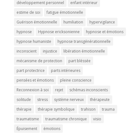
développement personnel
enfant intérieur
estime de soi
fatigue émotionnelle
Guérison émotionnelle
humiliation
hypervigilance
hypnose
Hypnose ericksonienne
hypnose et émotions
hypnose humaniste
hypnose transgénérationnelle
inconscient
injustice
libération émotionnelle
mécanisme de protection
part bléssée
part protectrice
parts intérieures
pensées et émotions
pleine conscience
Reconnexion à soi
rejet
schémas inconscients
solitude
stress
système nerveux
thérapeute
thérapie
thérapie symbolique
trahison
trauma
traumatisme
traumatisme chronique
visio
Épuisement
émotions