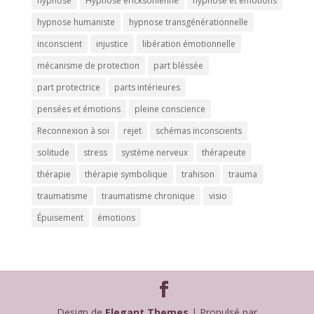
hypnose
Hypnose ericksonienne
hypnose et émotions
hypnose humaniste
hypnose transgénérationnelle
inconscient
injustice
libération émotionnelle
mécanisme de protection
part bléssée
part protectrice
parts intérieures
pensées et émotions
pleine conscience
Reconnexion à soi
rejet
schémas inconscients
solitude
stress
système nerveux
thérapeute
thérapie
thérapie symbolique
trahison
trauma
traumatisme
traumatisme chronique
visio
Épuisement
émotions
Design de
Elegant Themes
| Propulsé par