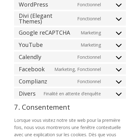
WordPress
Fonctionnel
Consent
Divi (Elegant
to
Fonctionnel
Themes)
Consent
service
to
wordpress
Google reCAPTCHA
Marketing
Consent
service
to
divi-
YouTube
Marketing
Consent
service
(elegant-
to
Calendly
Fonctionnel
google-
themes)
Consent
service
recaptcha
to
Facebook
Marketing, Fonctionnel
youtube
Consent
service
to
Complianz
Fonctionnel
calendly
Consent
service
to
Divers
Finalité en attente d’enquête
facebook
Consent
service
to
7. Consentement
complianz
service
divers
Lorsque vous visitez notre site web pour la première
fois, nous vous montrerons une fenêtre contextuelle
avec une explication sur les cookies. Dès que vous