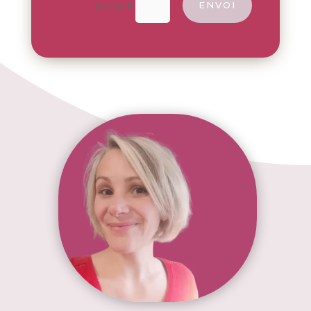
=
ENVOI
8 + 14